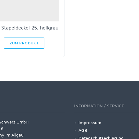
 Stapeldeckel 25, hellgrau
ZUM PRODUKT
INFORMATION / SERVICE
Schwarz GmbH
Impressum
 6
AGB
ny im Allgäu
Datenschutzerklärung