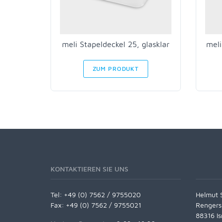
meli Stapeldeckel 25, glasklar
meli
ZUM PRODUKT
KONTAKTIEREN SIE UNS
Tel:
+49 (0) 7562 / 9755020
Helmut 
Fax: +49 (0) 7562 / 9755021
Rengers
88316 Is