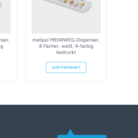
ser,
melipul MEHRWEG-Dispenser,
ig
8 Fächer, weiß, 4-farbig
bedruckt
ZUM PRODUKT