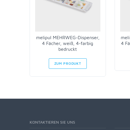
melipul MEHRWEG-Dispenser,
mel
4 Fächer, weiß, 4-farbig
4 Fä
bedruckt
ZUM PRODUKT
KONTAKTIEREN SIE UNS