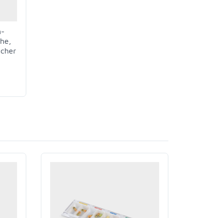
n-
che,
ächer