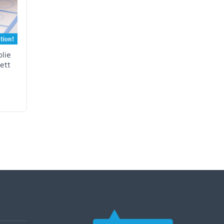
lie
ett