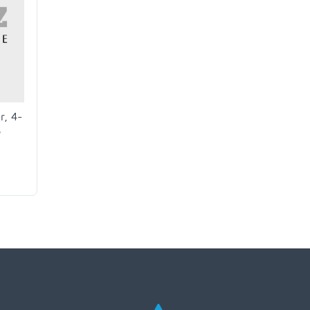
r, 4-
ß