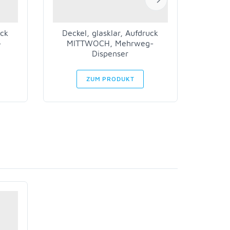
uck
Deckel, glasklar, Aufdruck
Deck
-
MITTWOCH, Mehrweg-
DON
Dispenser
ZUM PRODUKT