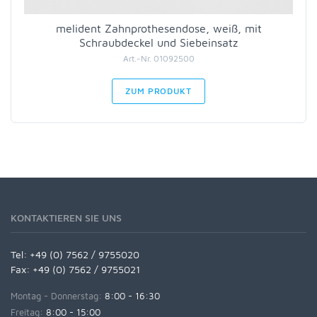
melident Zahnprothesendose, weiß, mit
Schraubdeckel und Siebeinsatz
Art.-Nr. 01092500
ZUM PRODUKT
KONTAKTIEREN SIE UNS
Tel:
+49 (0) 7562 / 9755020
Fax: +49 (0) 7562 / 9755021
Montag - Donnerstag:
8:00 - 16:30
Freitag:
8:00 - 15:00